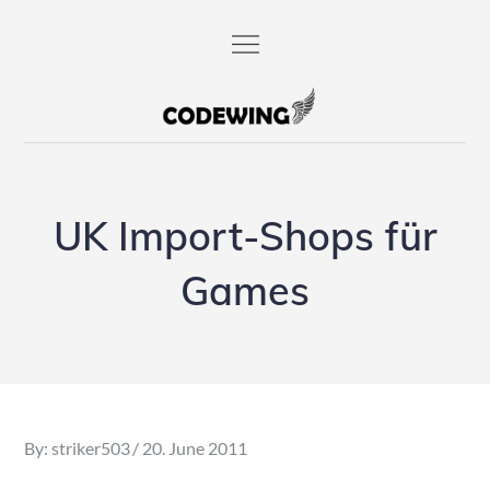
Skip
to
content
codewing.de
UK Import-Shops für
Games
Posted
By:
striker503
20. June 2011
on