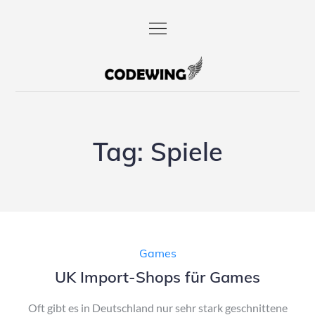
Skip
to
content
codewing.de
Tag:
Spiele
Games
UK Import-Shops für Games
Oft gibt es in Deutschland nur sehr stark geschnittene