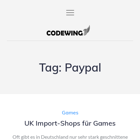
Skip
to
content
codewing.de
Tag:
Paypal
Games
UK Import-Shops für Games
Oft gibt es in Deutschland nur sehr stark geschnittene