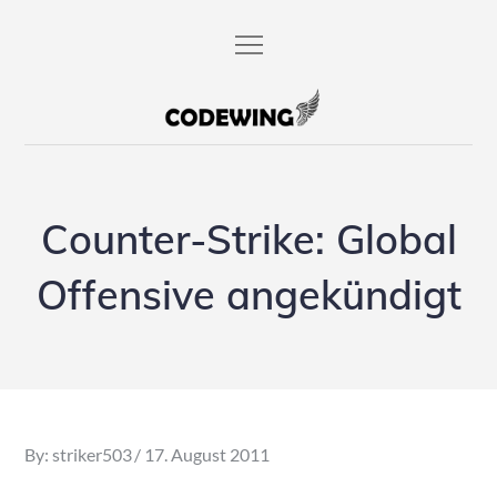
Skip
to
content
codewing.de
Counter-Strike: Global
Offensive angekündigt
Posted
By:
striker503
17. August 2011
on