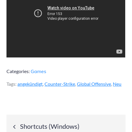
Categories:
Games
Tags:
angekündigt
,
Counter-Strike
,
Global Offensive
,
Neu
Post
Shortcuts (Windows)