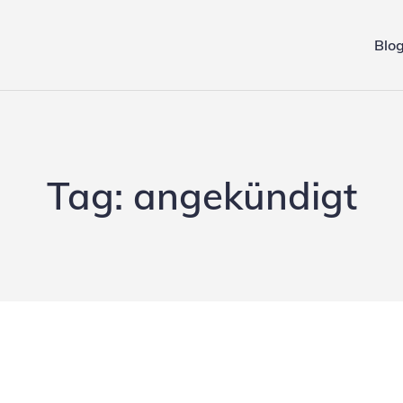
Blo
ing.de
Tag:
angekündigt