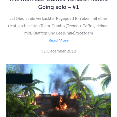
Going solo – #1
Ja! Dies ist ein verkackter Ragepost! Bin eben mit einer
richtig schlechten Team-Combo (Teemo + Ez Bot, Heimer
mid, Olaf top und Lee jungle) trotzdem
Read More
Posted
31. December 2012
on