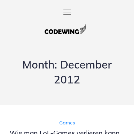
Skip
to
content
codewing.de
Month:
December
2012
Games
Wie man LoL-Games verlieren kann…