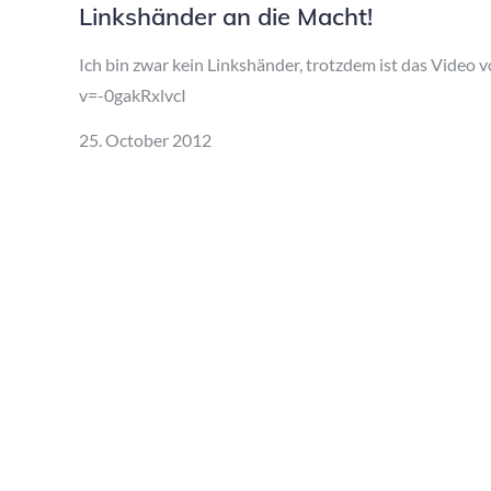
Linkshänder an die Macht!
Ich bin zwar kein Linkshänder, trotzdem ist das Vide
v=-0gakRxlvcI
Posted
25. October 2012
on