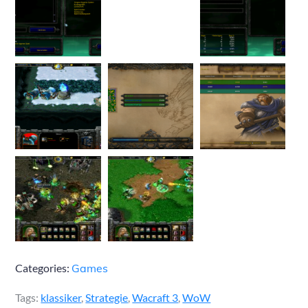
Categories:
Games
Tags:
klassiker
,
Strategie
,
Wacraft 3
,
WoW