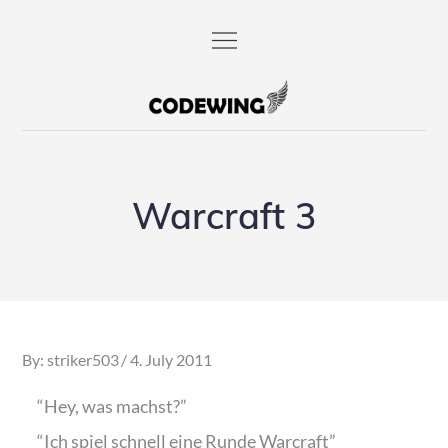
Skip
to
content
codewing.de
Warcraft 3
Posted
By:
striker503
4. July 2011
on
“Hey, was machst?”
“Ich spiel schnell eine Runde Warcraft”