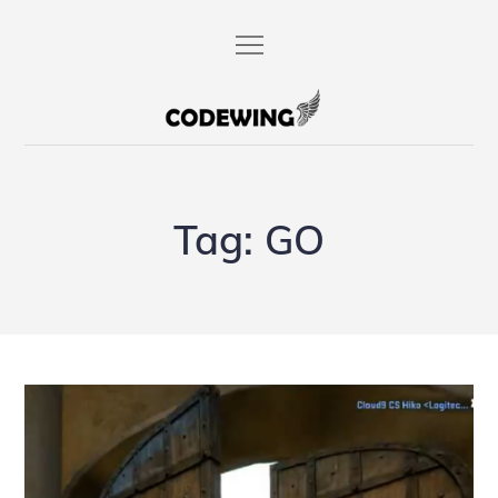
Skip
to
content
codewing.de
Tag:
GO