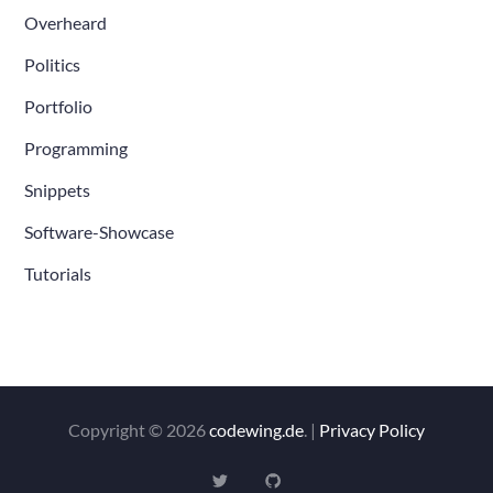
Overheard
Politics
Portfolio
Programming
Snippets
Software-Showcase
Tutorials
Copyright © 2026
codewing.de
. |
Privacy Policy
Twitter
Github