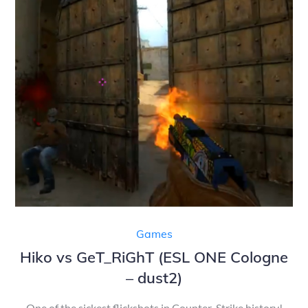
Games
Hiko vs GeT_RiGhT (ESL ONE Cologne
– dust2)
One of the sickest flickshots in Counter-Strike history!