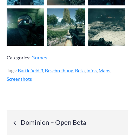
Categories:
Games
Tags:
Battlefield 3
,
Beschreibung
,
Beta
,
infos
,
Maps
,
Screenshots
Post
Dominion – Open Beta