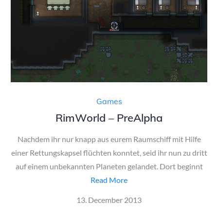
Games
RimWorld – PreAlpha
Nachdem ihr nur knapp aus eurem Raumschiff mit Hilfe
einer Rettungskapsel flüchten konntet, seid ihr nun zu dritt
auf einem unbekannten Planeten gelandet. Dort beginnt
Read More
Posted
13. December 2013
on