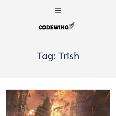
Skip
to
content
codewing.de
Tag:
Trish