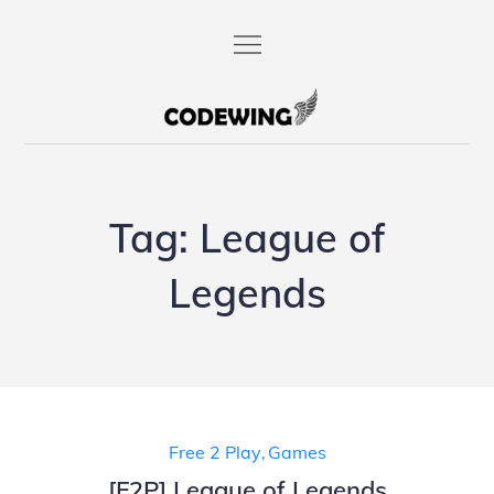
Skip
to
content
codewing.de
Tag:
League of
Legends
Free 2 Play
,
Games
[F2P] League of Legends