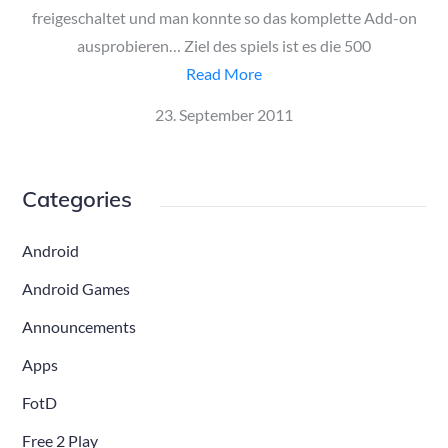
freigeschaltet und man konnte so das komplette Add-on
ausprobieren… Ziel des spiels ist es die 500
Read More
Posted
23. September 2011
on
Categories
Android
Android Games
Announcements
Apps
FotD
Free 2 Play