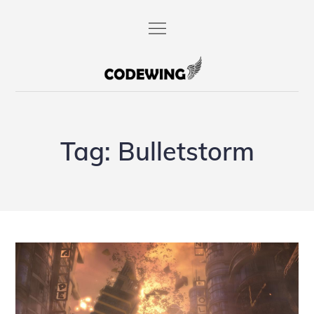
Skip
to
content
codewing.de
Tag:
Bulletstorm