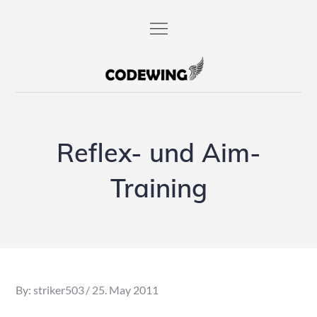
Skip
to
content
codewing.de
Reflex- und Aim-
Training
Posted
By:
striker503
25. May 2011
on