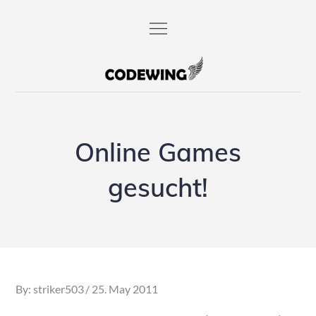
Skip
to
content
codewing.de
Online Games
gesucht!
Posted
By:
striker503
25. May 2011
on