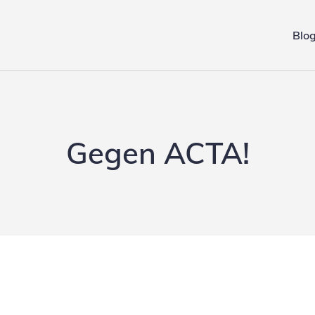
Blo
ing.de
Gegen ACTA!