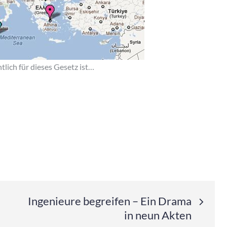
ntlich für dieses Gesetz ist…
Ingenieure begreifen – Ein Drama
in neun Akten