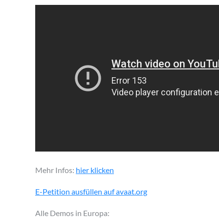
on
Mehr Infos:
hier klicken
E-Petition ausfüllen auf avaat.org
Alle Demos in Europa: