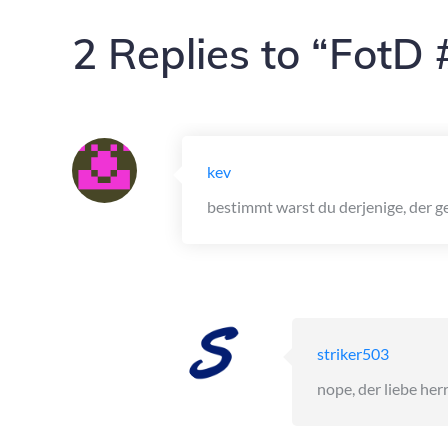
2 Replies to “FotD 
kev
bestimmt warst du derjenige, der g
striker503
nope, der liebe he