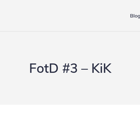
Blo
ing.de
FotD #3 – KiK