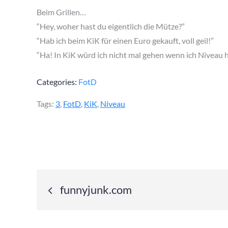
on
Beim Grillen…
“Hey, woher hast du eigentlich die Mütze?”
“Hab ich beim KiK für einen Euro gekauft, voll geil!”
“Ha! In KiK würd ich nicht mal gehen wenn ich Niveau hä
Categories:
FotD
Tags:
3
,
FotD
,
KiK
,
Niveau
Post
funnyjunk.com
navigation