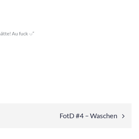
tte! Au fuck -.-“
FotD #4 – Waschen