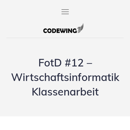
Skip
to
content
codewing.de
FotD #12 –
Wirtschaftsinformatik
Klassenarbeit