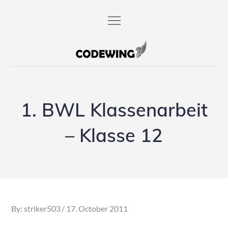
Skip
to
content
codewing.de
1. BWL Klassenarbeit
– Klasse 12
Posted
By:
striker503
17. October 2011
on