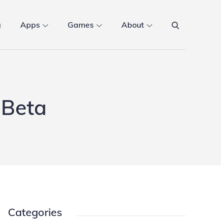
g
Apps
Games
About
 Beta
Categories