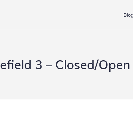
Blo
ing.de
lefield 3 – Closed/Open