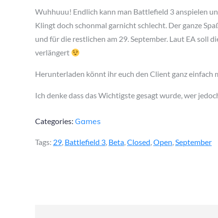
on
Wuhhuuu! Endlich kann man Battlefield 3 anspielen u
Klingt doch schonmal garnicht schlecht. Der ganze Sp
und für die restlichen am 29. September. Laut EA soll di
verlängert
Herunterladen könnt ihr euch den Client ganz einfach 
Ich denke dass das Wichtigste gesagt wurde, wer jedoc
Categories:
Games
Tags:
29
,
Battlefield 3
,
Beta
,
Closed
,
Open
,
September