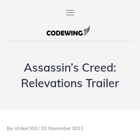
Skip
to
content
codewing.de
Assassin’s Creed:
Relevations Trailer
Posted
By:
striker503
10. November 2011
on