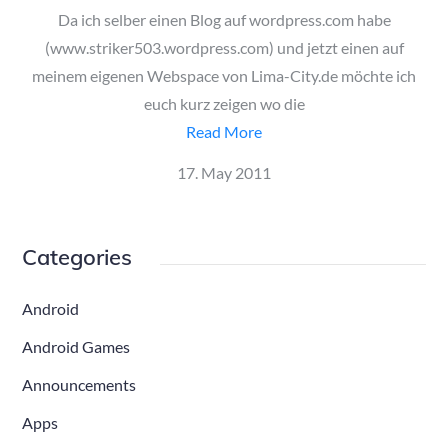
Da ich selber einen Blog auf wordpress.com habe
(www.striker503.wordpress.com) und jetzt einen auf
meinem eigenen Webspace von Lima-City.de möchte ich
euch kurz zeigen wo die
Read More
Posted
17. May 2011
on
Categories
Android
Android Games
Announcements
Apps