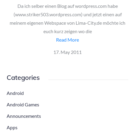
Da ich selber einen Blog auf wordpress.com habe
(www.striker503.wordpress.com) und jetzt einen auf
meinem eigenen Webspace von Lima-City.de möchte ich
euch kurz zeigen wo die
Read More
Posted
17. May 2011
on
Categories
Android
Android Games
Announcements
Apps