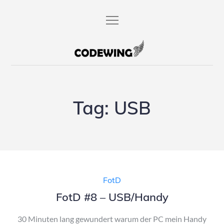
Skip
to
content
codewing.de
Tag:
USB
FotD
FotD #8 – USB/Handy
30 Minuten lang gewundert warum der PC mein Handy