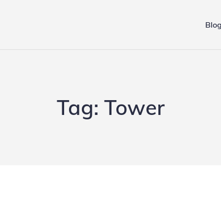
Blo
ing.de
Tag:
Tower