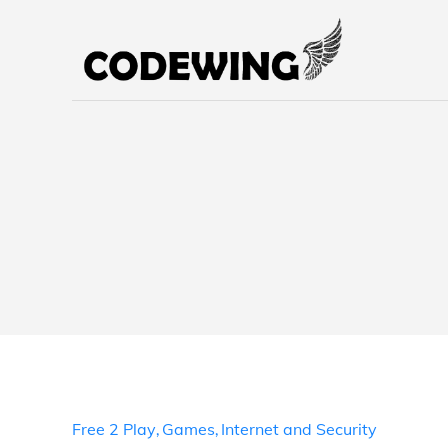
Skip
to
codew
content
Free 2 Play
,
Games
,
Internet and Security