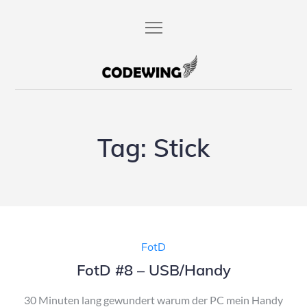
Skip
to
content
codewing.de
Tag:
Stick
FotD
FotD #8 – USB/Handy
30 Minuten lang gewundert warum der PC mein Handy