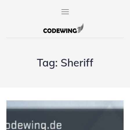
Skip
to
content
codewing.de
Tag:
Sheriff