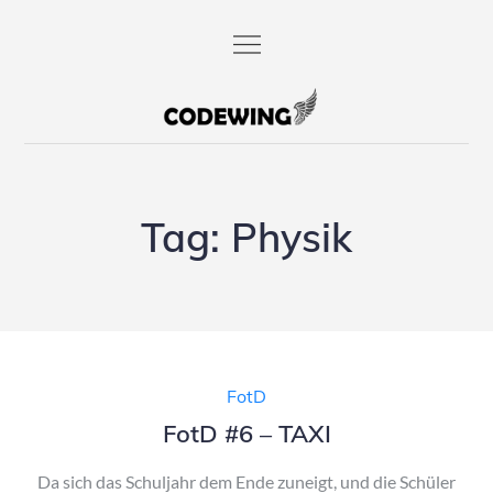
Skip
to
content
codewing.de
Tag:
Physik
FotD
FotD #6 – TAXI
Da sich das Schuljahr dem Ende zuneigt, und die Schüler