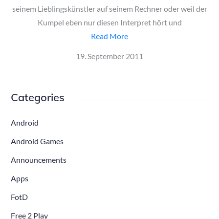
seinem Lieblingskünstler auf seinem Rechner oder weil der
Kumpel eben nur diesen Interpret hört und
Read More
Posted
19. September 2011
on
Categories
Android
Android Games
Announcements
Apps
FotD
Free 2 Play